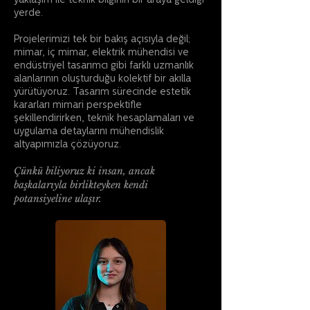
yaklaşım ile teknik bilginin bir araya geldiği
yerde.
Projelerimizi tek bir bakış açısıyla değil;
mimar, iç mimar, elektrik mühendisi ve
endüstriyel tasarımcı gibi farklı uzmanlık
alanlarının oluşturduğu kolektif bir akılla
yürütüyoruz. Tasarım sürecinde estetik
kararları mimari perspektifle
şekillendirirken, teknik hesaplamaları ve
uygulama detaylarını mühendislik
altyapımızla çözüyoruz.
Çünkü biliyoruz ki insan, ancak
başkalarıyla birlikteyken kendi
potansiyeline ulaşır.