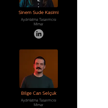
Sinem Sude Kasimi
Aydınlatma Tasarımcısı
Mimar
Bilge Can Selçuk
Aydınlatma Tasarımcısı
Mimar