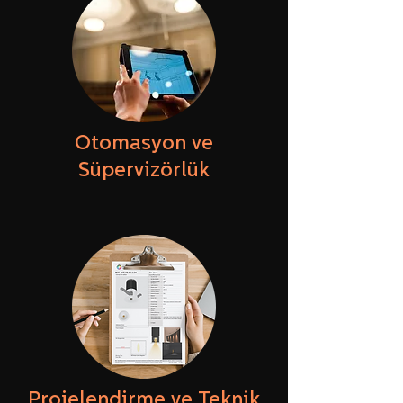
Otomasyon ve
Süpervizörlük
Projelendirme ve Teknik