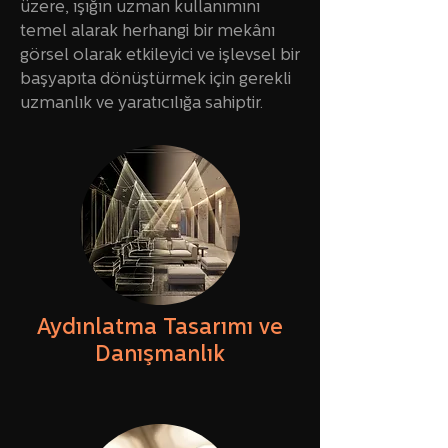
üzere, ışığın uzman kullanımını
temel alarak herhangi bir mekânı
görsel olarak etkileyici ve işlevsel bir
başyapıta dönüştürmek için gerekli
uzmanlık ve yaratıcılığa sahiptir.
Aydınlatma Tasarımı ve
Danışmanlık