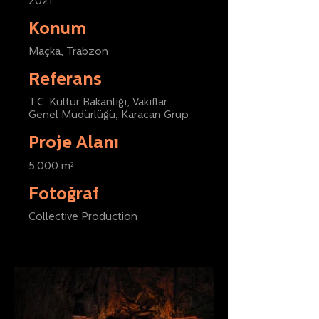
2021
Konum
Maçka, Trabzon
Referans
T.C. Kültür Bakanlığı, Vakıflar
Genel Müdürlüğü, Karacan Grup
Proje Alanı
5.000 m²
Fotoğraf
Collective Production